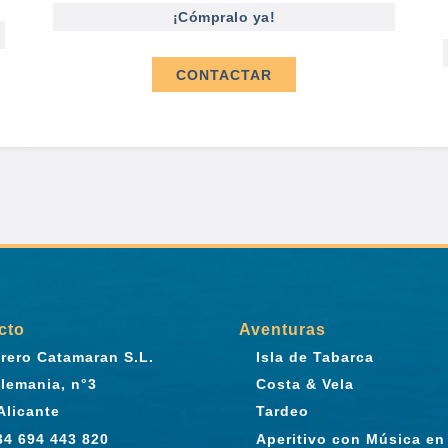
¡Cómpralo ya!
CONTACTAR
cto
Aventuras
rero Catamaran S.L.
Isla de Tabarca
Alemania, n°3
Costa & Vela
Alicante
Tardeo
+34 694 443 820
Aperitivo con Música en