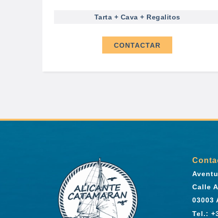
Tarta + Cava + Regalitos
CONTACTAR
Conta
Aventu
Calle 
03003 
Tel.: 