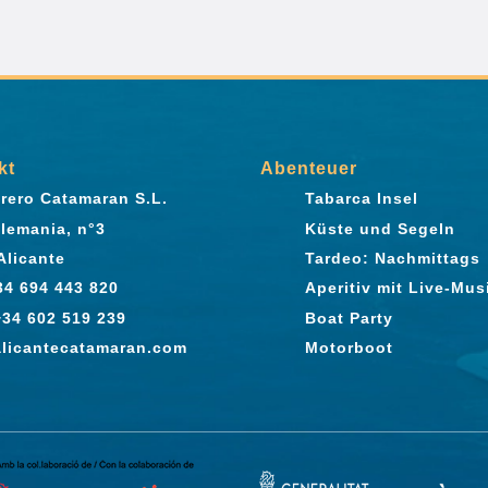
kt
Abenteuer
rero Catamaran S.L.
Tabarca Insel
Alemania, n°3
Küste und Segeln
Alicante
Tardeo: Nachmittags
+34 694 443 820
Aperitiv mit Live-Mus
 +34 602 519 239
Boat Party
licantecatamaran.com
Motorboot