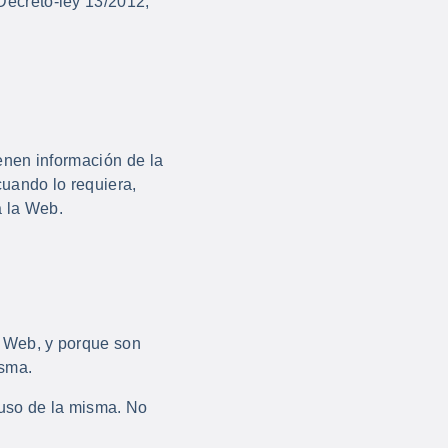
Decreto-ley 13/2012,
enen información de la
cuando lo requiera,
a la Web.
o Web, y porque son
isma.
 uso de la misma. No