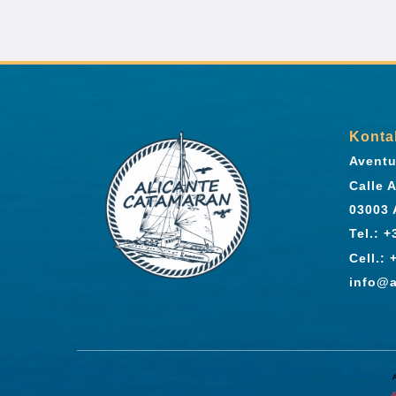
Konta
Aventu
Calle 
03003 
Tel.: 
Cell.:
info@a